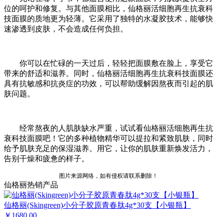
位的呵护和修复。与其他面膜相比，仙格丽活细胞再生抗衰科
技面膜的质地更为轻薄。它采用了独特的水凝胶技术，能够快
速渗透到皮肤，不会造成任何负担。
你可以在忙碌的一天过后，轻轻把面膜敷在脸上，享受它
带来的舒适和滋养。同时，仙格丽活细胞再生抗衰科技面膜还
具有抗敏感和抗炎症的功效，可以帮助缓解因熬夜而引起的肌
肤问题。
经常熬夜的人肌肤缺水严重，试试看仙格丽活细胞再生抗
衰科技面膜吧！它的多种植物精华可以提拉和紧致肌肤，同时
给予肌肤充足的保湿滋养。用它，让你的肌肤重新焕发活力，
告别干燥和疲惫的样子。
图片来源网络，如有侵权请联系删除！
仙格丽热销产品
仙格丽(Skingreen)小分子胶原青春肽4g*30支【小银瓶】
￥1680.00