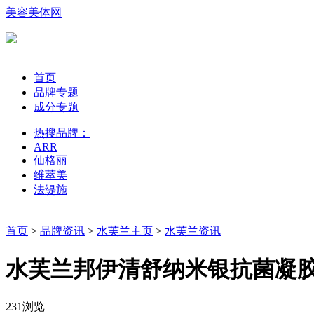
美容美体网
首页
品牌专题
成分专题
热搜品牌：
ARR
仙格丽
维萃美
法缇施
首页
>
品牌资讯
>
水芙兰主页
>
水芙兰资讯
水芙兰邦伊清舒纳米银抗菌凝胶
231浏览