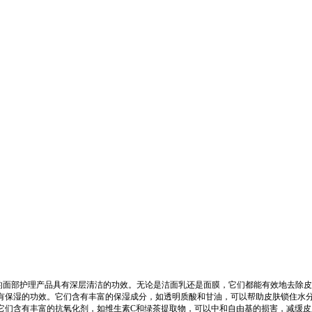
的面部护理产品具有深层清洁的功效。无论是洁面乳还是面膜，它们都能有效地去除皮
具有保湿的功效。它们含有丰富的保湿成分，如透明质酸和甘油，可以帮助皮肤锁住水
它们含有丰富的抗氧化剂，如维生素C和绿茶提取物，可以中和自由基的损害，减缓