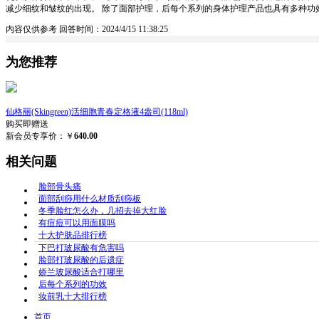
减少细纹和皱纹的出现。 除了面部护理，后每个系列的身体护理产品也具有多种功
内容仅供参考
回答时间：2024/4/15 11:38:25
为您推荐
仙格丽(Skingreen)活细胞青春定格液4盎司(118ml)
购买即赠送
新会员专享价：￥
640.00
相关问题
脸部骨头痛
面部刮痧用什么材质刮痧板
冬季脸红怎么办，几招去掉大红脸
有痘痘可以用面膜吗
十大护肤品排行榜
下巴打玻尿酸有危害吗
脸部打玻尿酸的后遗症
娇兰玻尿酸适合打哪里
后每个系列的功效
妆前乳十大排行榜
首页