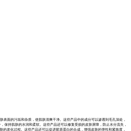
肤表面的污垢和杂质，使肌肤清爽干净。这些产品中的成分可以渗透到毛孔深处，
分，保持肌肤的水润和柔软。这些产品还可以修复受损的皮肤屏障，防止水分流失，
皮肤的老化过程。这些产品还可以促进胶原蛋白的合成，增强皮肤的弹性和紧致度，