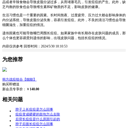
品或者辛辣食物会导致皮脂分泌过多，从而堵塞毛孔，引发痘痘的产生。此外，缺
乏均衡的饮食也会导致维生素和矿物质的不足，影响皮肤的健康。
生活习惯也是一个重要的因素。长时间熬夜、过度疲劳、压力过大都会影响身体的
内分泌系统，导致皮脂分泌失衡，容易引发痘痘。此外，不良的清洁习惯也会导致
细菌滋生，加重痘痘的情况。
遗传因素也可能导致嘴巴周围长痘痘。如果家族中有长期存在皮肤问题的成员，那
么个体也更容易受到遗传的影响，出现皮肤问题，包括长痘痘的情况。
内容仅供参考
回答时间：2024/5/30 18:10:53
为您推荐
韩方战痘组合【靓能】
购买即赠送
新会员专享价：￥
148.00
相关问题
脖子上长痘痘是怎么回事
痘痘变成硬硬的鼓包怎么去除
后背长痘痘是什么原因引起的
脖子后面长痘痘怎么回事