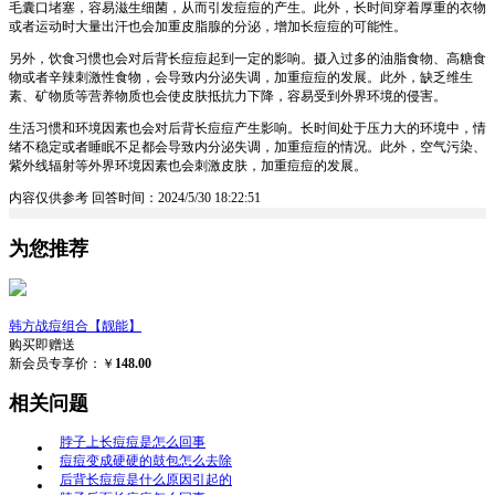
毛囊口堵塞，容易滋生细菌，从而引发痘痘的产生。此外，长时间穿着厚重的衣物
或者运动时大量出汗也会加重皮脂腺的分泌，增加长痘痘的可能性。
另外，饮食习惯也会对后背长痘痘起到一定的影响。摄入过多的油脂食物、高糖食
物或者辛辣刺激性食物，会导致内分泌失调，加重痘痘的发展。此外，缺乏维生
素、矿物质等营养物质也会使皮肤抵抗力下降，容易受到外界环境的侵害。
生活习惯和环境因素也会对后背长痘痘产生影响。长时间处于压力大的环境中，情
绪不稳定或者睡眠不足都会导致内分泌失调，加重痘痘的情况。此外，空气污染、
紫外线辐射等外界环境因素也会刺激皮肤，加重痘痘的发展。
内容仅供参考
回答时间：2024/5/30 18:22:51
为您推荐
韩方战痘组合【靓能】
购买即赠送
新会员专享价：￥
148.00
相关问题
脖子上长痘痘是怎么回事
痘痘变成硬硬的鼓包怎么去除
后背长痘痘是什么原因引起的