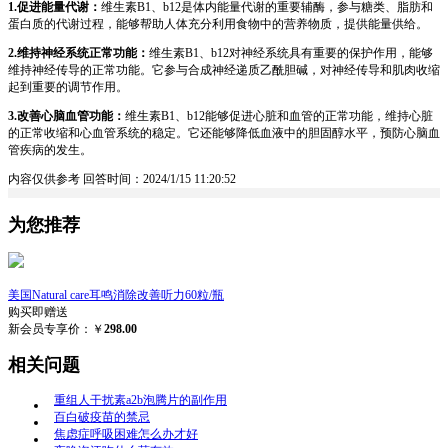
1.促进能量代谢：
维生素B1、b12是体内能量代谢的重要辅酶，参与糖类、脂肪和
蛋白质的代谢过程，能够帮助人体充分利用食物中的营养物质，提供能量供给。
2.维持神经系统正常功能：
维生素B1、b12对神经系统具有重要的保护作用，能够
维持神经传导的正常功能。它参与合成神经递质乙酰胆碱，对神经传导和肌肉收缩
起到重要的调节作用。
3.改善心脑血管功能：
维生素B1、b12能够促进心脏和血管的正常功能，维持心脏
的正常收缩和心血管系统的稳定。它还能够降低血液中的胆固醇水平，预防心脑血
管疾病的发生。
内容仅供参考
回答时间：2024/1/15 11:20:52
为您推荐
美国Natural care耳鸣消除改善听力60粒/瓶
购买即赠送
新会员专享价：￥
298.00
相关问题
重组人干扰素a2b泡腾片的副作用
百白破疫苗的禁忌
焦虑症呼吸困难怎么办才好