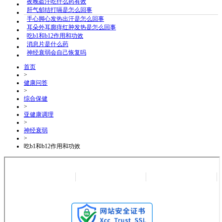
夜晚盗汗吃什么药有效
肝气郁结打嗝是怎么回事
手心脚心发热出汗是怎么回事
耳朵外耳廓痒红肿发热是怎么回事
吃b1和b12作用和功效
消息片是什么药
神经衰弱会自己恢复吗
首页
>
健康问答
>
综合保健
>
亚健康调理
>
神经衰弱
>
吃b1和b12作用和功效